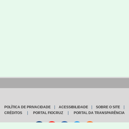
|
|
|
POLÍTICA DE PRIVACIDADE
ACESSIBILIDADE
SOBRE O SITE
|
|
CRÉDITOS
PORTAL FIOCRUZ
PORTAL DA TRANSPARÊNCIA
Facebook
youtube
instagran
Twitter
Sound