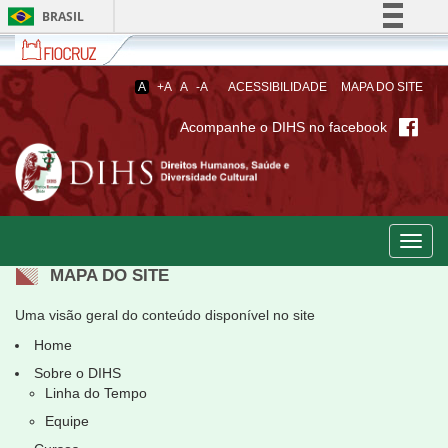
BRASIL
Fiocruz
Fale
Simplifique!
com
Comunica BR
a
A
+A
A
-A
ACESSIBILIDADE
MAPA DO SITE
Fiocruz
Participe
Acompanhe o DIHS no facebook
Acesso à informação
Legislação
Canais
Toggl
navig
MAPA DO SITE
Uma visão geral do conteúdo disponível no site
Home
Sobre o DIHS
Linha do Tempo
Equipe