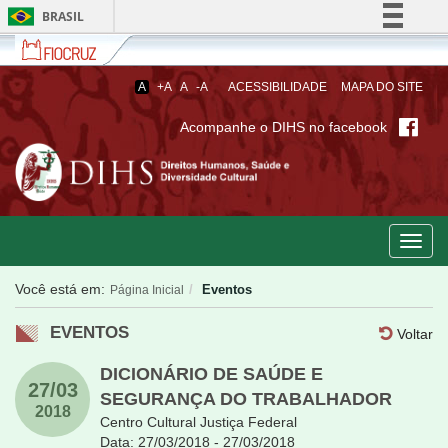
BRASIL
Fiocruz
Fale
Simplifique!
com
Comunica BR
a
A
+A
A
-A
ACESSIBILIDADE
MAPA DO SITE
Fiocruz
Participe
Acompanhe o DIHS no facebook
Acesso à informação
Legislação
Canais
Toggl
navig
Você está em:
Eventos
Página Inicial
EVENTOS
Voltar
DICIONÁRIO DE SAÚDE E
27/03
SEGURANÇA DO
TRABALHADOR
2018
Centro Cultural Justiça Federal
Data: 27/03/2018 - 27/03/2018