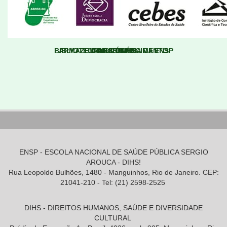
BIBLIOTECA MULTIMÍDIA DA ENSP
ARMAZEM DO CONHECIMENTO
LINKS ÚTEIS
PARCERIAS
ENSP - ESCOLA NACIONAL DE SAÚDE PÚBLICA SERGIO
AROUCA - DIHS!
Rua Leopoldo Bulhões, 1480 - Manguinhos, Rio de Janeiro. CEP:
21041-210 - Tel: (21) 2598-2525
DIHS - DIREITOS HUMANOS, SAÚDE E DIVERSIDADE
CULTURAL