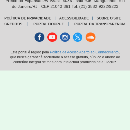
Prédio da Expansão Av. Brasil, 4036 - sala 905, Manguinhos, Rio
de Janeiro/RJ - CEP 21040-361 Tel. (21) 3882-9222/9223
|
|
|
POLÍTICA DE PRIVACIDADE
ACESSIBILIDADE
SOBRE O SITE
|
|
CRÉDITOS
PORTAL FIOCRUZ
PORTAL DA TRANSPARÊNCIA
Facebook
youtube
instagran
Twitter
Sound
cloud
Este portal é regido pela
Política de Acesso Aberto ao Conhecimento
,
que busca garantir à sociedade o acesso gratuito, público e aberto ao
conteúdo integral de toda obra intelectual produzida pela Fiocruz.