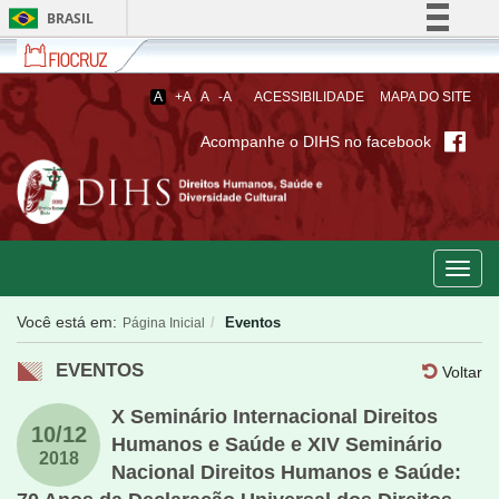
BRASIL
Fiocruz
Fale
Simplifique!
com
Comunica BR
a
A
+A
A
-A
ACESSIBILIDADE
MAPA DO SITE
Fiocruz
Participe
Acompanhe o DIHS no facebook
Acesso à informação
Legislação
Canais
Toggl
navig
Você está em:
Eventos
Página Inicial
EVENTOS
Voltar
X Seminário Internacional Direitos
10/12
Humanos e Saúde e XIV Seminário
2018
Nacional Direitos Humanos e Saúde: