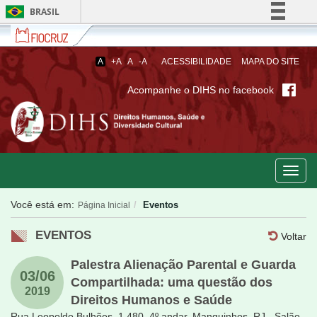
BRASIL
Fiocruz
Fale
Simplifique!
com
Comunica BR
a
A
+A
A
-A
ACESSIBILIDADE
MAPA DO SITE
Fiocruz
Participe
Acompanhe o DIHS no facebook
Acesso à informação
Legislação
Canais
Toggl
navig
Você está em:
Eventos
Página Inicial
EVENTOS
Voltar
Palestra Alienação Parental e Guarda
03/06
Compartilhada: uma questão dos
2019
Direitos Humanos e Saúde
Rua Leopoldo Bulhões, 1.480, 4º andar, Manguinhos, RJ - Salão