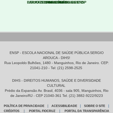
BIBLIOTECA MULTIMÍDIA DA ENSP
ARMAZEM DO CONHECIMENTO
LINKS ÚTEIS
PARCERIAS
ENSP - ESCOLA NACIONAL DE SAÚDE PÚBLICA SERGIO
AROUCA - DIHS!
Rua Leopoldo Bulhões, 1480 - Manguinhos, Rio de Janeiro. CEP:
21041-210 - Tel: (21) 2598-2525
DIHS - DIREITOS HUMANOS, SAÚDE E DIVERSIDADE
CULTURAL
Prédio da Expansão Av. Brasil, 4036 - sala 905, Manguinhos, Rio
de Janeiro/RJ - CEP 21040-361 Tel. (21) 3882-9222/9223
|
|
|
POLÍTICA DE PRIVACIDADE
ACESSIBILIDADE
SOBRE O SITE
|
|
CRÉDITOS
PORTAL FIOCRUZ
PORTAL DA TRANSPARÊNCIA