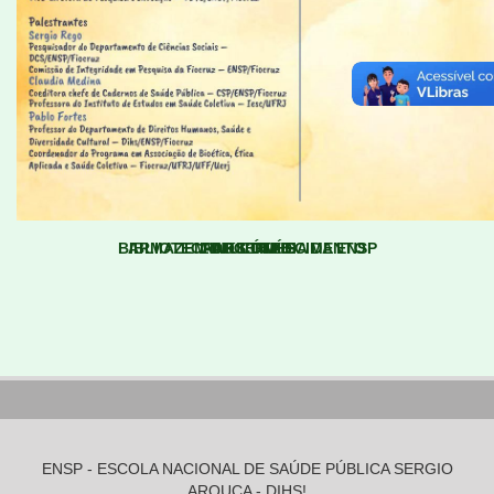
BIBLIOTECA MULTIMÍDIA DA ENSP
ARMAZEM DO CONHECIMENTO
LINKS ÚTEIS
PARCERIAS
ENSP - ESCOLA NACIONAL DE SAÚDE PÚBLICA SERGIO
AROUCA - DIHS!