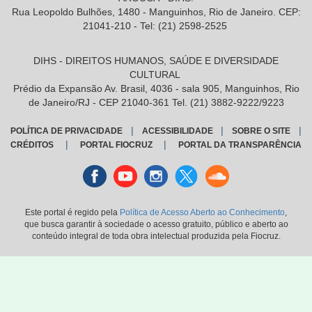
Rua Leopoldo Bulhões, 1480 - Manguinhos, Rio de Janeiro. CEP:
21041-210 - Tel: (21) 2598-2525
DIHS - DIREITOS HUMANOS, SAÚDE E DIVERSIDADE
CULTURAL
Prédio da Expansão Av. Brasil, 4036 - sala 905, Manguinhos, Rio
de Janeiro/RJ - CEP 21040-361 Tel. (21) 3882-9222/9223
|
|
|
POLÍTICA DE PRIVACIDADE
ACESSIBILIDADE
SOBRE O SITE
|
|
CRÉDITOS
PORTAL FIOCRUZ
PORTAL DA TRANSPARÊNCIA
Facebook
youtube
instagran
Twitter
Sound
cloud
Este portal é regido pela
Política de Acesso Aberto ao Conhecimento
,
que busca garantir à sociedade o acesso gratuito, público e aberto ao
conteúdo integral de toda obra intelectual produzida pela Fiocruz.