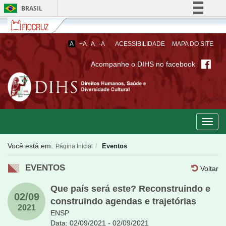
BRASIL
Fiocruz
Fale
Simplifique!
com
Comunica BR
a
A
+A
A
-A
ACESSIBILIDADE
MAPA DO SITE
Fiocruz
Participe
Acompanhe o DIHS no facebook
Acesso à informação
Legislação
Canais
Toggl
navig
Você está em:
Eventos
Página Inicial
EVENTOS
Voltar
Que país será este? Reconstruindo e
02/09
construindo agendas e trajetórias
2021
ENSP
Data: 02/09/2021 - 02/09/2021